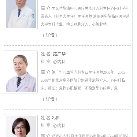
简 介:
吴文哲胸痛中心医疗总监介入科主任心内科学科
带头人（科室大主任）主任医师 滨州医学院临床医学系
大学本科毕业。擅长冠脉介入、心脏起搏，
[
详情
]
姓 名:
路广华
科 室: 心内科
简 介:
路广华心血管内科专业主任医师2003年、2005-
2006年到北京阜外医院分别进修冠脉介入、心内科临
床。擅长：急性心肌梗死、不稳定型心绞痛、急
[
详情
]
姓 名:
​冯辉
科 室: 心内科
简 介:
冯辉心内科 副主任医师心血管内科方向擅长冠心