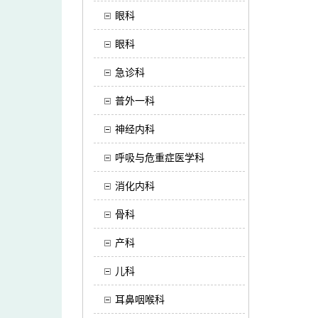
眼科
眼科
急诊科
普外一科
神经内科
呼吸与危重症医学科
消化内科
骨科
产科
儿科
耳鼻咽喉科