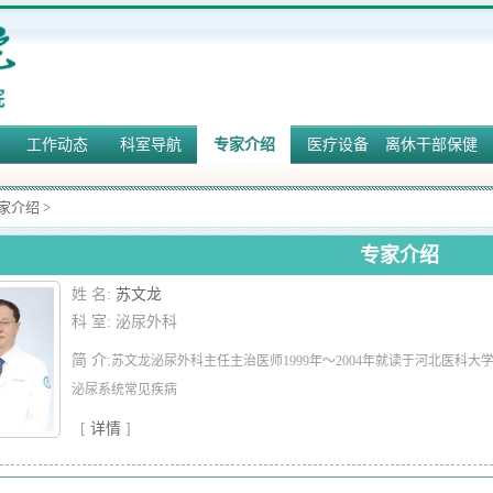
工作动态
科室导航
专家介绍
医疗设备
离休干部保健
家介绍
>
专家介绍
姓 名:
苏文龙
科 室: 泌尿外科
简 介:
苏文龙泌尿外科主任主治医师1999年～2004年就读于河北医科大学
泌尿系统常见疾病
[
详情
]