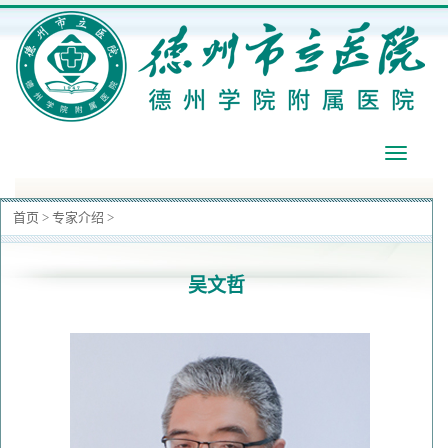
导
航
首页
>
专家介绍
>
​吴文哲