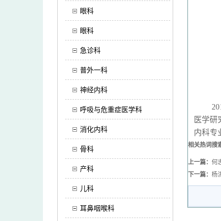
眼科
眼科
急诊科
普外一科
神经内科
201
呼吸与危重症医学科
医学研
消化内科
内科专
相关热词搜
骨科
上一篇：
何
产科
下一篇：
杨
儿科
耳鼻咽喉科