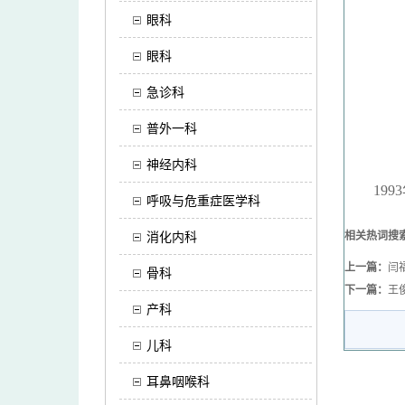
眼科
眼科
急诊科
普外一科
神经内科
199
呼吸与危重症医学科
相关热词搜
消化内科
上一篇：
闫
骨科
下一篇：
王
产科
儿科
耳鼻咽喉科