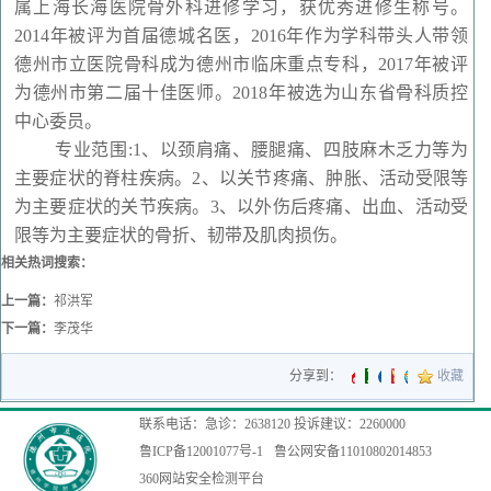
属上海长海医院骨外科进修学习，获优秀进修生称号。
2014年被评为首届德城名医，2016年作为学科带头人带领
德州市立医院骨科成为德州市临床重点专科，2017年被评
为德州市第二届十佳医师。2018年被选为山东省骨科质控
中心委员。
专业范围:1、以颈肩痛、腰腿痛、四肢麻木乏力等为
主要症状的脊柱疾病。2、以关节疼痛、肿胀、活动受限等
为主要症状的关节疾病。3、以外伤后疼痛、出血、活动受
限等为主要症状的骨折、韧带及肌肉损伤。
相关热词搜索：
上一篇：
​祁洪军
下一篇：
李茂华
分享到：
收藏
联系电话：急诊：2638120 投诉建议：2260000
鲁ICP备12001077号-1
鲁公网安备11010802014853
360网站安全检测平台