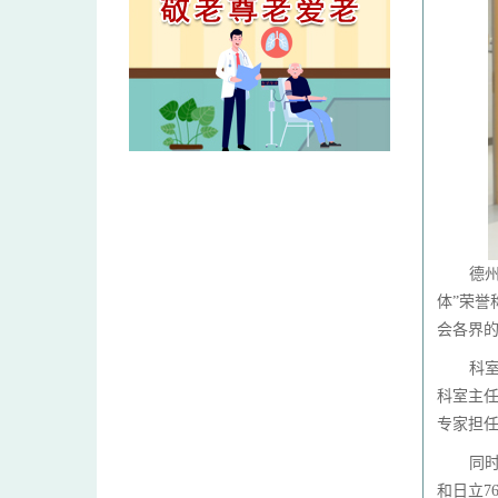
德
体”荣誉
会各界
科
科室主任
专家担
同时
和日立7