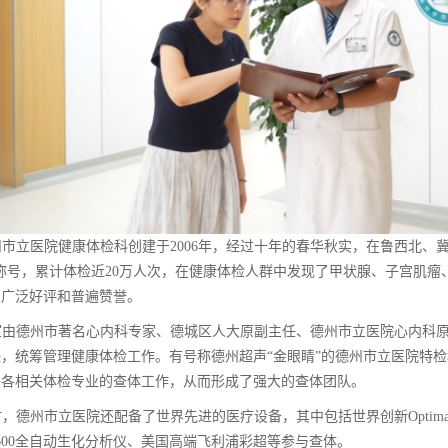
州市立医院健康体检科创建于2006年，经过十年的春华秋实，在鲁西北、
称号，累计体检近20万人次，在健康体检人群中发现了甲状腺、子宫肌
的广泛好评和普遍赞誉。
室由德州市著名心内科专家、德城区人大原副主任、德州市立医院心内科
，统筹管理健康体检工作。有号称德州超声“金眼睛”的德州市立医院特
任各相关体检专业的查体工作，从而形成了强大的查体团队。
，德州市立医院还配备了世界先进的医疗设备，其中包括世界创新Optima MR
600全自动生化分析仪、美国高端飞利浦彩超等参与查体。