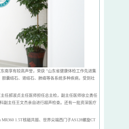
冀东南享有较高声誉，荣获 “山东省健康体检工作先进集
瘤、胆囊结石、肾结石、肺癌等各系统多种疾病，受到社
原主任郝淑贞主任医师担任总主检，副主任医师徐立勇任
检科副主任王文杰亲自进行超声检查。还有一批资深医疗
360 1.5T核磁共振、世界尖端西门子AS128螺旋CT