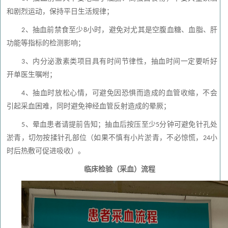
和剧烈运动，保持平日生活规律；
、抽血前禁食至少
小时，避免对尤其是空腹血糖、血脂、肝
2
8
功能等指标的检测影响；
、内分泌激素类项目具有时间节律性，抽血时间一定要听好
3
开单医生嘱咐；
、抽血时放松心情，可避免因恐惧而造成的血管收缩，不会
4
引起采血困难，同时避免神经血管反射造成的晕厥；
、晕血患者请提前告知；抽血后按压至少
分钟可避免针孔处
5
5
淤青，切勿按揉针孔部位（如果不慎有小片淤青，不必惊慌，
小
24
时后热敷可促进吸收）。
临床检验（采血）流程