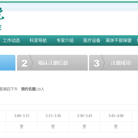
工作动态
科室导航
专家介绍
医疗设备
离休干部保健
18 星期四下午
预约名额:
20人
3:00~3:15
3:15~3:30
3:30~3:45
3:45~4:00
空
空
空
空