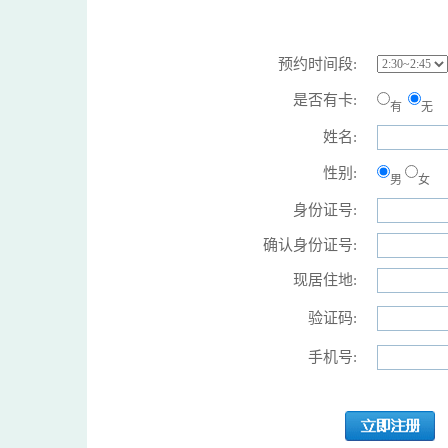
预约时间段:
是否有卡:
有
无
姓名:
性别:
男
女
身份证号:
确认身份证号:
现居住地:
验证码:
手机号: