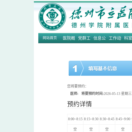
网站首页
医院概
党群工
信息公
工作动
科
况
作
开
态
您将要预约：
医师:
将要预约时间:
2026-05-13 星
预约详情
8:00~8:15
8:15~8:30
8:30~8:45
8:45~9:00
空
空
空
空