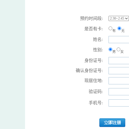
预约时间段:
是否有卡:
有
无
姓名:
性别:
男
女
身份证号:
确认身份证号:
现居住地:
验证码:
手机号: