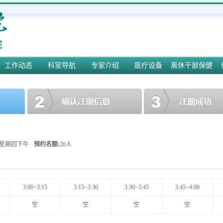
工作动态
科室导航
专家介绍
医疗设备
离休干部保健
25 星期四下午
预约名额:
20人
3:00~3:15
3:15~3:30
3:30~3:45
3:45~4:00
空
空
空
空